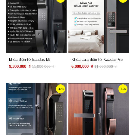
khóa điện tử kaadas k9
Khóa cửa điện tử Kaadas V5
9,300,000 ₫
6,000,000 ₫
11,000,000 ₫
11,000,000 ₫
Xem chi tiết
Xem chi tiết
-47%
-41%