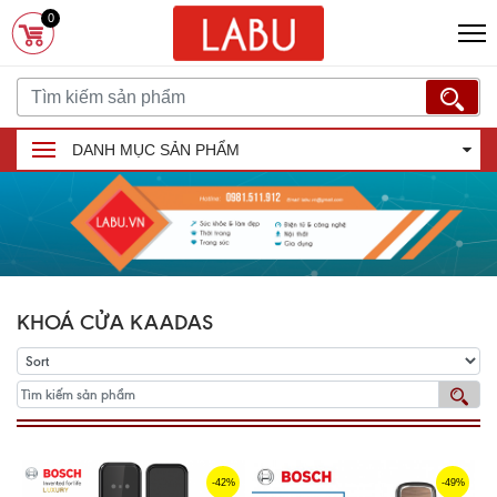
0
DANH MỤC SẢN PHẨM
KHOÁ CỬA KAADAS
-42%
-49%