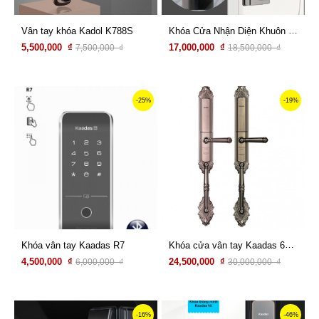
Khóa Cửa Nhận Diện Khuôn Mặt 3D Kadol KD-M100F
Vân tay khóa Kadol K788S
5,500,000 ₫
17,000,000 ₫
7,500,000 ₫
18,500,000 ₫
Xem chi tiết
Xem chi tiết
-25%
-19%
Khóa cửa vân tay Kaadas 6001
Khóa vân tay Kaadas R7
4,500,000 ₫
24,500,000 ₫
6,000,000 ₫
30,000,000 ₫
Xem chi tiết
Xem chi tiết
-16%
-46%