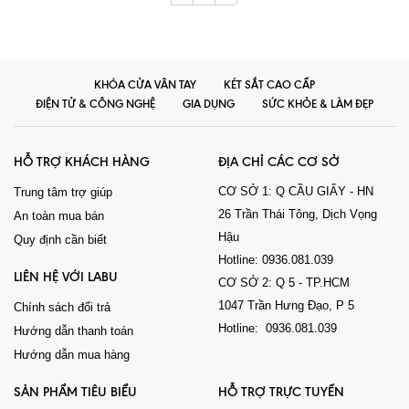
KHÓA CỬA VÂN TAY
KÉT SẮT CAO CẤP
ĐIỆN TỬ & CÔNG NGHỆ
GIA DỤNG
SỨC KHỎE & LÀM ĐẸP
HỖ TRỢ KHÁCH HÀNG
ĐỊA CHỈ CÁC CƠ SỞ
CƠ SỞ 1: Q CẦU GIẤY - HN
Trung tâm trợ giúp
26 Trần Thái Tông, Dịch Vọng
An toàn mua bán
Hậu
Quy định cần biết
Hotline: 0936.081.039
LIÊN HỆ VỚI LABU
CƠ SỞ 2: Q 5 - TP.HCM
1047 Trần Hưng Đạo, P 5
Chính sách đổi trả
Hotline: 0936.081.039
Hướng dẫn thanh toán
Hướng dẫn mua hàng
SẢN PHẨM TIÊU BIỂU
HỖ TRỢ TRỰC TUYẾN