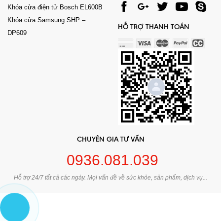
Khóa cửa điện tử Bosch EL600B
Khóa cửa Samsung SHP –
HỖ TRỢ THANH TOÁN
DP609
CHUYÊN GIA TƯ VẤN
0936.081.039
Hỗ trợ 24/7 tất cả các ngày. Mọi vấn đề về sức khỏe, sản phẩm, dịch vụ...