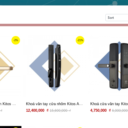
-2%
-21%
Khóa vân tay cửa nhôm Kitos KT-AL38
Khoá vân tay cửa nhôm Kitos ALS3 FACE ID
Khoá cửa vân tay Kit
12,400,000 ₫
4,750,000 ₫
 ₫
15,600,000 ₫
6,000,000
Xem chi tiết
Xem chi tiết