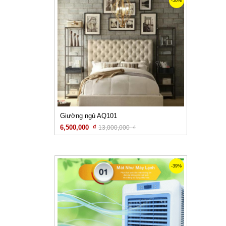
-50%
Giường ngủ AQ101
6,500,000 ₫
13,000,000 ₫
Xem chi tiết
-39%