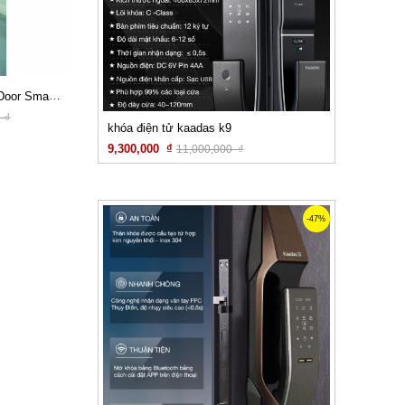
Khóa cửa kính Glass Door Smart Lock S6
 ₫
khóa điện tử kaadas k9
9,300,000 ₫
11,000,000 ₫
Xem chi tiết
-47%