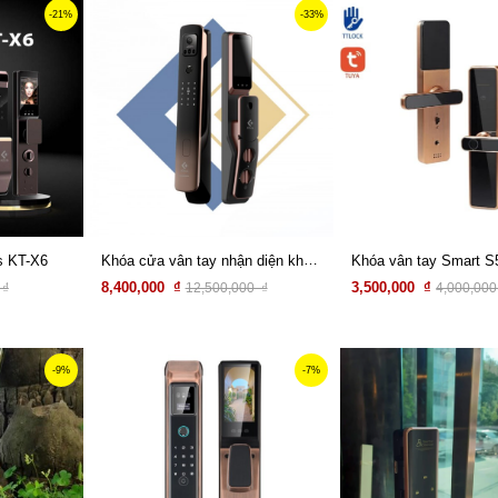
-21%
-33%
Khóa cửa vân tay nhận diện khuân mặt Kitos 3D FACE X
s KT-X6
Khóa vân tay Smart S
8,400,000 ₫
3,500,000 ₫
 ₫
12,500,000 ₫
4,000,000
Xem chi tiết
Xem chi tiết
-9%
-7%