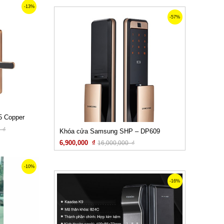
-13%
-57%
5 Copper
 ₫
Khóa cửa Samsung SHP – DP609
6,900,000 ₫
16,000,000 ₫
Xem chi tiết
-10%
-16%