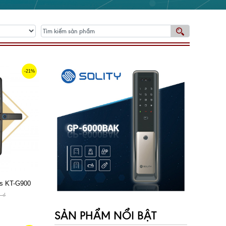
-21%
os KT-G900
 ₫
SẢN PHẨM NỔI BẬT