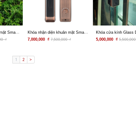
Khóa nhận diện khuân mặt Smart A9 Pro Black Copper
Khóa nhận diện khuân mặt Smart A16 PRO
7,000,000 ₫
5,000,000 ₫
00 ₫
7,500,000 ₫
5,500,000
Xem chi tiết
Xem chi tiết
1
2
>