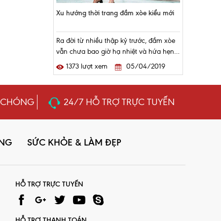
Xu hướng thời trang đầm xòe kiểu mới
Ra đời từ nhiều thập kỷ trước, đầm xòe
vẫn chưa bao giờ hạ nhiệt và hứa hẹn
sẽ còn “chinh phạt” khắp các sàn diễn
1373 lượt xem
05/04/2019
thời trang lớn. Sự duyên dáng, mềm[...]
 CHÓNG
24/7 HỖ TRỢ TRỰC TUYẾN
ỤNG
SỨC KHỎE & LÀM ĐẸP
HỖ TRỢ TRỰC TUYẾN
HỖ TRỢ THANH TOÁN