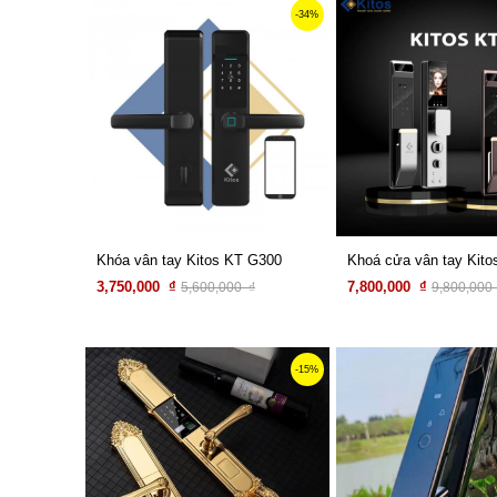
-34%
Khóa vân tay Kitos KT G300
Khoá cửa vân tay Kito
3,750,000 ₫
7,800,000 ₫
5,600,000 ₫
9,800,000
Xem chi tiết
Xem chi tiết
-15%