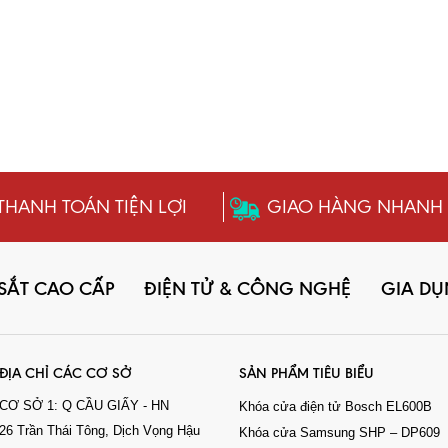
THANH TOÁN TIỆN LỢI
GIAO HÀNG NHANH
 SẮT CAO CẤP
ĐIỆN TỬ & CÔNG NGHỆ
GIA D
ĐỊA CHỈ CÁC CƠ SỞ
SẢN PHẨM TIÊU BIỂU
CƠ SỞ 1: Q CẦU GIẤY - HN
Khóa cửa điện tử Bosch EL600B
26 Trần Thái Tông, Dịch Vọng Hậu
Khóa cửa Samsung SHP – DP609