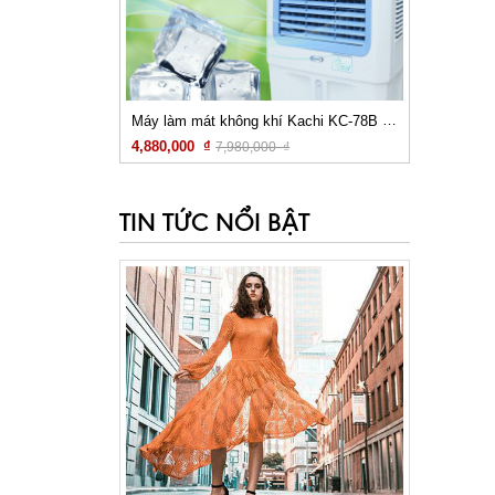
Máy làm mát không khí Kachi KC-78B + Súng bắn vít
4,880,000 ₫
7,980,000 ₫
Xem chi tiết
TIN TỨC NỔI BẬT