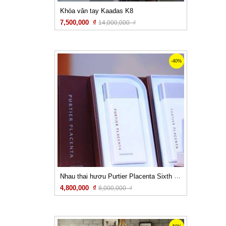
Khóa vân tay Kaadas K8
7,500,000 ₫
14,000,000 ₫
Xem chi tiết
-40%
Nhau thai hươu Purtier Placenta Sixth Edition (phiên bản 6)
4,800,000 ₫
8,000,000 ₫
Xem chi tiết