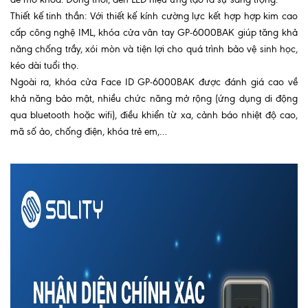
Thiết kế tinh thần: Với thiết kế kính cường lực kết hợp hợp kim cao
cấp công nghệ IML, khóa cửa vân tay GP-6000BAK giúp tăng khả
năng chống trầy, xói mòn và tiện lợi cho quá trình bảo vệ sinh học,
kéo dài tuổi thọ.
Ngoài ra, khóa cửa Face ID GP-6000BAK được đánh giá cao về
khả năng bảo mật, nhiều chức năng mở rộng (ứng dụng di động
qua bluetooth hoặc wifi), điều khiển từ xa, cảnh báo nhiệt độ cao,
mã số ảo, chống điện, khóa trẻ em,…