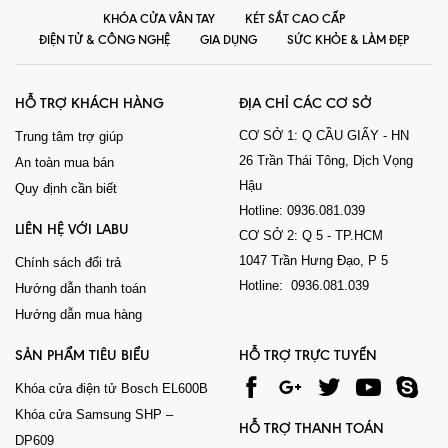
KHÓA CỬA VÂN TAY
KÉT SẮT CAO CẤP
ĐIỆN TỬ & CÔNG NGHỆ
GIA DỤNG
SỨC KHỎE & LÀM ĐẸP
HỖ TRỢ KHÁCH HÀNG
ĐỊA CHỈ CÁC CƠ SỞ
CƠ SỞ 1: Q CẦU GIẤY - HN
Trung tâm trợ giúp
26 Trần Thái Tông, Dịch Vọng
An toàn mua bán
Hậu
Quy định cần biết
Hotline: 0936.081.039
LIÊN HỆ VỚI LABU
CƠ SỞ 2: Q 5 - TP.HCM
1047 Trần Hưng Đạo, P 5
Chính sách đổi trả
Hotline: 0936.081.039
Hướng dẫn thanh toán
Hướng dẫn mua hàng
SẢN PHẨM TIÊU BIỂU
HỖ TRỢ TRỰC TUYẾN
Khóa cửa điện tử Bosch EL600B
Khóa cửa Samsung SHP –
HỖ TRỢ THANH TOÁN
DP609