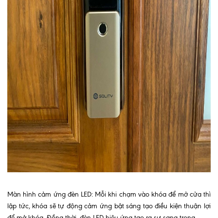
Màn hình cảm ứng đèn LED: Mỗi khi chạm vào khóa để mở cửa thì
lập tức, khóa sẽ tự động cảm ứng bật sáng tạo điều kiện thuận lợi
để mở khóa. Đồng thời, đèn LED hiệu ứng tạo ra sự sang trọng.