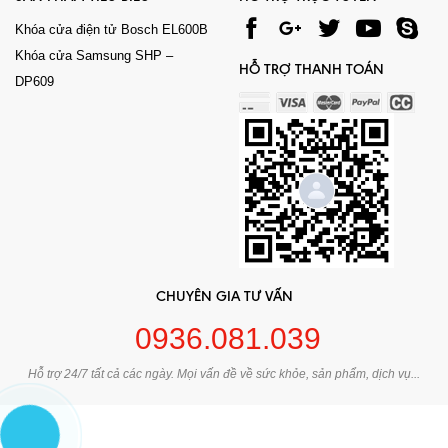
Khóa cửa điện tử Bosch EL600B
Khóa cửa Samsung SHP –
HỖ TRỢ THANH TOÁN
DP609
CHUYÊN GIA TƯ VẤN
0936.081.039
Hỗ trợ 24/7 tất cả các ngày. Mọi vấn đề về sức khỏe, sản phẩm, dịch vụ...