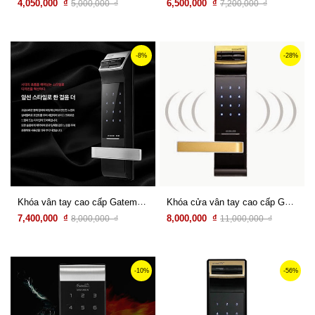
4,050,000 ₫
6,500,000 ₫
5,000,000 ₫
7,200,000 ₫
Xem chi tiết
Xem chi tiết
-8%
-28%
Khóa vân tay cao cấp Gateman WF200
Khóa cửa vân tay cao cấp Gateman F300-FH
7,400,000 ₫
8,000,000 ₫
8,000,000 ₫
11,000,000 ₫
Xem chi tiết
Xem chi tiết
-10%
-56%