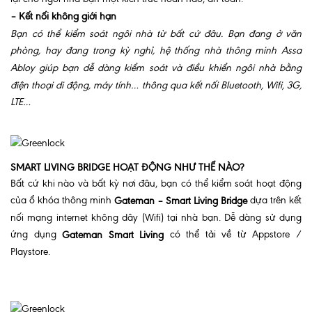
– Kết nối không giới hạn
Bạn có thể kiểm soát ngôi nhà từ bất cứ đâu. Bạn đang ở văn
phòng, hay đang trong kỳ nghỉ, hệ thống nhà thông minh Assa
Abloy giúp bạn dễ dàng kiểm soát và điều khiển ngôi nhà bằng
điện thoại di động, máy tính… thông qua kết nối Bluetooth, Wifi, 3G,
LTE…
SMART LIVING BRIDGE HOẠT ĐỘNG NHƯ THẾ NÀO?
Bất cứ khi nào và bất kỳ nơi đâu, bạn có thể kiểm soát hoạt động
của ổ khóa thông minh
dựa trên kết
Gateman – Smart Living Bridge
nối mạng internet không dây (Wifi) tại nhà bạn. Dễ dàng sử dụng
ứng dụng
có thể tải về từ Appstore /
Gateman Smart Living
Playstore.