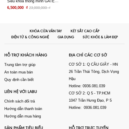
Siêu khóa thông minh GATEMAN F300-FH (Plus)
6,500,000 ₫
23,000,000 ₫
Xem chi tiết
KHÓA CỬA VÂN TAY
KÉT SẮT CAO CẤP
ĐIỆN TỬ & CÔNG NGHỆ
GIA DỤNG
SỨC KHỎE & LÀM ĐẸP
HỖ TRỢ KHÁCH HÀNG
ĐỊA CHỈ CÁC CƠ SỞ
CƠ SỞ 1: Q CẦU GIẤY - HN
Trung tâm trợ giúp
26 Trần Thái Tông, Dịch Vọng
An toàn mua bán
Hậu
Quy định cần biết
Hotline: 0936.081.039
LIÊN HỆ VỚI LABU
CƠ SỞ 2: Q 5 - TP.HCM
1047 Trần Hưng Đạo, P 5
Chính sách đổi trả
Hotline: 0936.081.039
Hướng dẫn thanh toán
Hướng dẫn mua hàng
SẢN PHẨM TIÊU BIỂU
HỖ TRỢ TRỰC TUYẾN