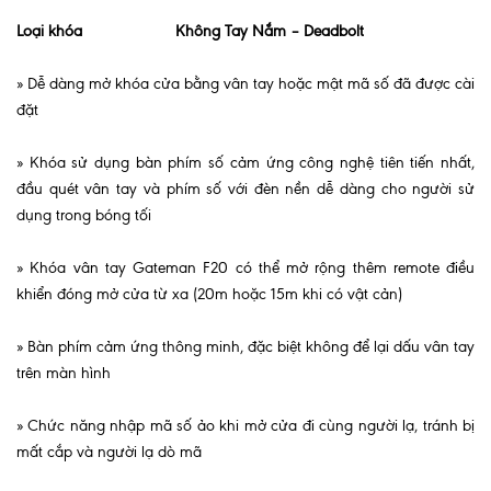
Loại khóa
Không Tay Nắm – Deadbolt
» Dễ dàng mở khóa cửa bằng vân tay hoặc mật mã số đã được cài
đặt
» Khóa sử dụng bàn phím số cảm ứng công nghệ tiên tiến nhất,
đầu quét vân tay và phím số với đèn nền dễ dàng cho người sử
dụng trong bóng tối
» Khóa vân tay Gateman F20 có thể mở rộng thêm remote điều
khiển đóng mở cửa từ xa (20m hoặc 15m khi có vật cản)
» Bàn phím cảm ứng thông minh, đặc biệt không để lại dấu vân tay
trên màn hình
» Chức năng nhập mã số ảo khi mở cửa đi cùng người lạ, tránh bị
mất cắp và người lạ dò mã