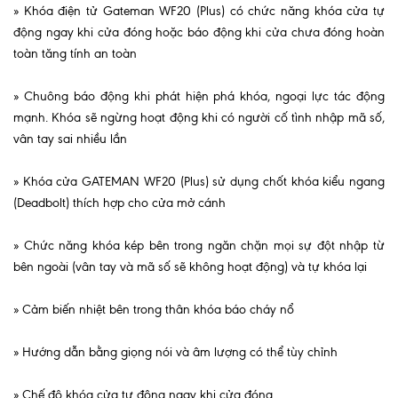
» Khóa điện tử Gateman WF20 (Plus) có chức năng khóa cửa tự
động ngay khi cửa đóng hoặc báo động khi cửa chưa đóng hoàn
toàn tăng tính an toàn
» Chuông báo động khi phát hiện phá khóa, ngoại lực tác động
mạnh. Khóa sẽ ngừng hoạt động khi có người cố tình nhập mã số,
vân tay sai nhiều lần
» Khóa cửa GATEMAN WF20 (Plus) sử dụng chốt khóa kiểu ngang
(Deadbolt) thích hợp cho cửa mở cánh
» Chức năng khóa kép bên trong ngăn chặn mọi sự đột nhập từ
bên ngoài (vân tay và mã số sẽ không hoạt động) và tự khóa lại
» Cảm biến nhiệt bên trong thân khóa báo cháy nổ
» Hướng dẫn bằng giọng nói và âm lượng có thể tùy chỉnh
» Chế độ khóa cửa tự động ngay khi cửa đóng