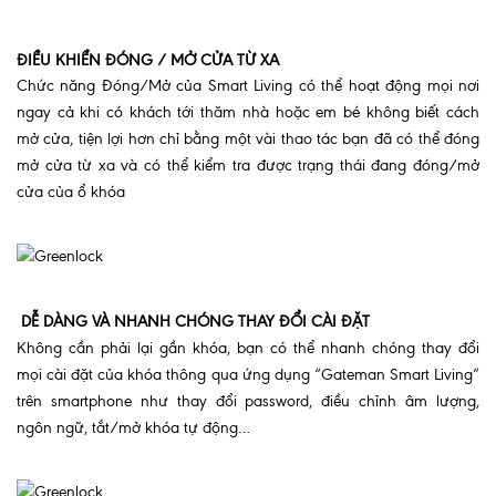
ĐIỀU KHIỂN ĐÓNG / MỞ CỬA TỪ XA
Chức năng Đóng/Mở của Smart Living có thể hoạt động mọi nơi
ngay cả khi có khách tới thăm nhà hoặc em bé không biết cách
mở cửa, tiện lợi hơn chỉ bằng một vài thao tác bạn đã có thể đóng
mở cửa từ xa và có thể kiểm tra được trạng thái đang đóng/mở
cửa của ổ khóa
DỄ DÀNG VÀ NHANH CHÓNG THAY ĐỔI CÀI ĐẶT
Không cần phải lại gần khóa, bạn có thể nhanh chóng thay đổi
mọi cài đặt của khóa thông qua ứng dụng “Gateman Smart Living”
trên smartphone như thay đổi password, điều chỉnh âm lượng,
ngôn ngữ, tắt/mở khóa tự động…