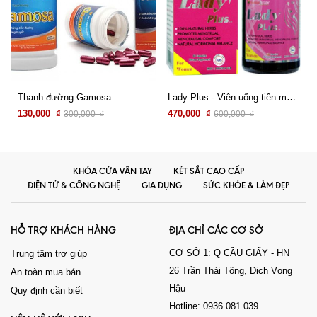
Lady Plus - Viên uống tiền mãn kinh
Thanh đường Gamosa
130,000 ₫
470,000 ₫
300,000 ₫
600,000 ₫
Xem chi tiết
Xem chi tiết
KHÓA CỬA VÂN TAY
KÉT SẮT CAO CẤP
ĐIỆN TỬ & CÔNG NGHỆ
GIA DỤNG
SỨC KHỎE & LÀM ĐẸP
HỖ TRỢ KHÁCH HÀNG
ĐỊA CHỈ CÁC CƠ SỞ
CƠ SỞ 1: Q CẦU GIẤY - HN
Trung tâm trợ giúp
26 Trần Thái Tông, Dịch Vọng
An toàn mua bán
Hậu
Quy định cần biết
Hotline: 0936.081.039