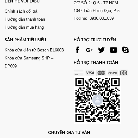
LIÊN HỆ VỚI LABU
CƠ SỞ 2: Q 5 - TP.HCM
1047 Trần Hưng Đạo, P 5
Chính sách đổi trả
Hotline: 0936.081.039
Hướng dẫn thanh toán
Hướng dẫn mua hàng
SẢN PHẨM TIÊU BIỂU
HỖ TRỢ TRỰC TUYẾN
Khóa cửa điện tử Bosch EL600B
Khóa cửa Samsung SHP –
HỖ TRỢ THANH TOÁN
DP609
CHUYÊN GIA TƯ VẤN