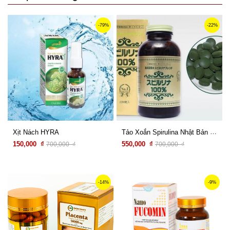
-79%
-22%
Tảo Xoắn Spirulina Nhật Bản 2200 Viên
Xịt Nách HYRA
150,000 ₫
550,000 ₫
700,000 ₫
700,000 ₫
Xem chi tiết
Xem chi tiết
-14%
-9%