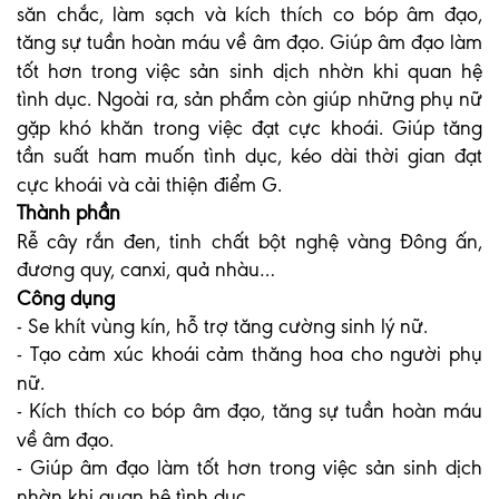
săn chắc, làm sạch và kích thích co bóp âm đạo,
tăng sự tuần hoàn máu về âm đạo. Giúp âm đạo làm
tốt hơn trong việc sản sinh dịch nhờn khi quan hệ
tình dục. Ngoài ra, sản phẩm còn giúp những phụ nữ
gặp khó khăn trong việc đạt cực khoái. Giúp tăng
tần suất ham muốn tình dục, kéo dài thời gian đạt
cực khoái và cải thiện điểm G.
Thành phần
Rễ cây rắn đen, tinh chất bột nghệ vàng Đông ấn,
đương quy, canxi, quả nhàu…
Công dụng
- Se khít vùng kín, hỗ trợ tăng cường sinh lý nữ.
- Tạo cảm xúc khoái cảm thăng hoa cho người phụ
nữ.
- Kích thích co bóp âm đạo, tăng sự tuần hoàn máu
về âm đạo.
- Giúp âm đạo làm tốt hơn trong việc sản sinh dịch
nhờn khi quan hệ tình dục.