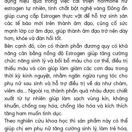
dụng hiệu quả trong việc cải thiện hormone nữ
estrogen tự nhiên, tinh chất bột nghệ vàng Đông ấn
giúp cung cấp Estrogen thực vật để hỗ trợ sinh sản
các tế bào mới trên thành âm đạo, củng cố sức
mạnh lớp cơ âm đạo, giúp thành âm đạo trở nên dày
hơn, khỏe và đàn hồi tốt.
Bên cạnh đó, còn có thành phần đương quy có khả
năng cân bằng nồng độ Estrogen giúp tăng cường
chức năng sinh lý và bồi bổ máu cho cơ thể, điều trị
thiếu máu và còn giúp làm giảm các cơn đau trong
thời kỳ kinh nguyệt, nhằm ngăn ngừa rụng tóc cho
phụ nữ sau sinh và hỗ trợ điều trị về da như chàm,
viêm da… Ngoài ra, thành phần quả nhàu được chiết
xuất từ tự nhiên giúp làm sạch vùng kín, kháng
khuẩn, chống oxy hóa, chống lão hóa và kích thích
tăng ham muốn tình dục.
Theo nghiên cứu khoa học thì sản phẩm này có thể
giúp chị em phụ nữ tăng cường sinh lý, làm trẻ hóa,