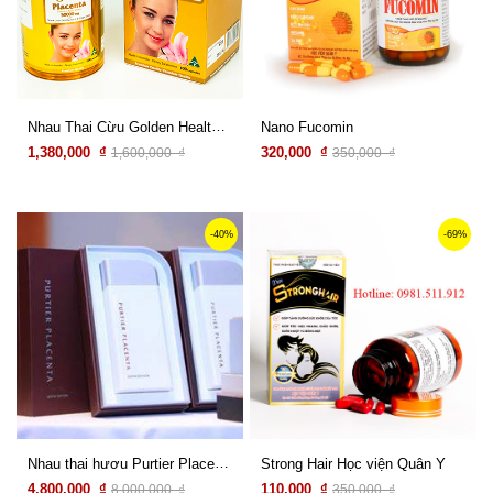
Nhau Thai Cừu Golden Health Placenta 50000mg Hộp 100 Viên
Nano Fucomin
1,380,000 ₫
320,000 ₫
1,600,000 ₫
350,000 ₫
Xem chi tiết
Xem chi tiết
-40%
-69%
Nhau thai hươu Purtier Placenta Sixth Edition (phiên bản 6)
Strong Hair Học viện Quân Y
4,800,000 ₫
110,000 ₫
8,000,000 ₫
350,000 ₫